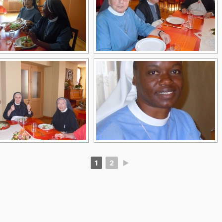
1
2
►