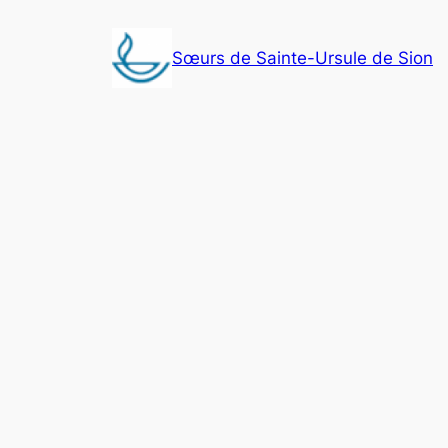
Aller
au
Sœurs de Sainte-Ursule de Sion
contenu