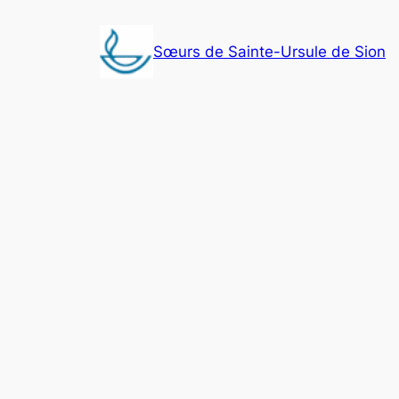
Aller
au
Sœurs de Sainte-Ursule de Sion
contenu